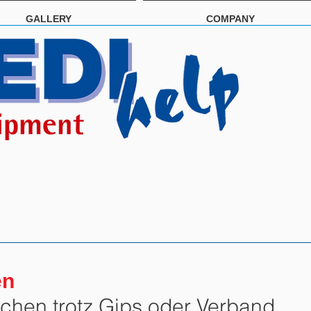
GALLERY
COMPANY
en
chen trotz Gips oder Verband.